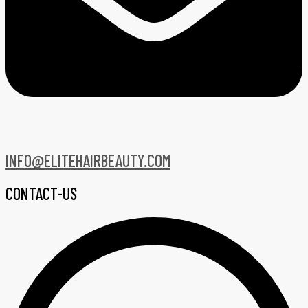
INFO@ELITEHAIRBEAUTY.COM
CONTACT-US