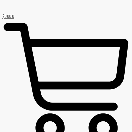
$
0.00
0