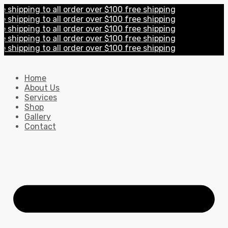
pping to all order over $100 free shipping
pping to all order over $100 free shipping
pping to all order over $100 free shipping
pping to all order over $100 free shipping
pping to all order over $100 free shipping
Home
About Us
Services
Shop
Gallery
Contact