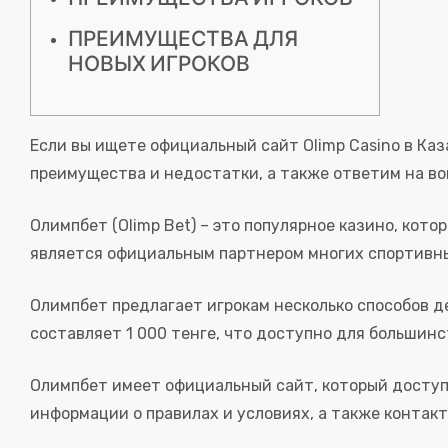
ПРЕИМУЩЕСТВА ДЛЯ
НОВЫХ ИГРОКОВ
Если вы ищете официальный сайт Olimp Casino в Каз
преимущества и недостатки, а также ответим на во
Олимпбет (Olimp Bet) – это популярное казино, кото
является официальным партнером многих спортивных
Олимпбет предлагает игрокам несколько способов д
составляет 1 000 тенге, что доступно для большинс
Олимпбет имеет официальный сайт, который доступен
информации о правилах и условиях, а также конта