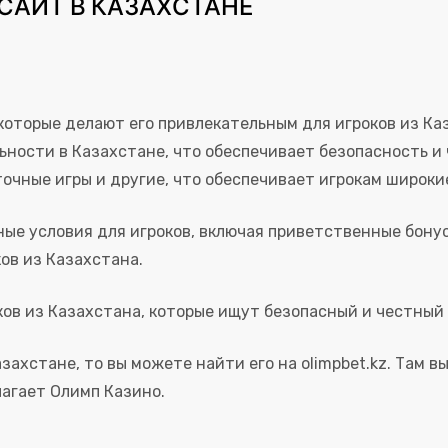
САЙТ В КАЗАХСТАНЕ
оторые делают его привлекательным для игроков из Ка
ности в Казахстане, что обеспечивает безопасность и ч
точные игры и другие, что обеспечивает игрокам широк
ные условия для игроков, включая приветственные бонус
ов из Казахстана.
ков из Казахстана, которые ищут безопасный и честный 
ахстане, то вы можете найти его на olimpbet.kz. Там в
агает Олимп Казино.