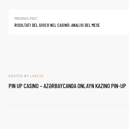
PREVIOUS POST
RISULTATI DEL GIOCO NEL CASINÒ: ANALISI DEL MESE
POSTED BY
LAKETA
PIN UP CASINO – AZƏRBAYCANDA ONLAYN KAZINO PIN-UP