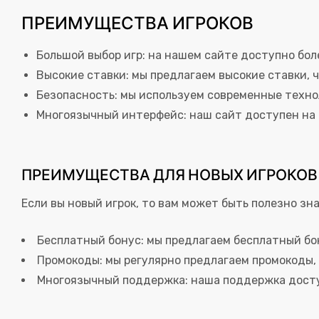
ПРЕИМУЩЕСТВА ИГРОКОВ
Большой выбор игр: на нашем сайте доступно боле
Высокие ставки: мы предлагаем высокие ставки, 
Безопасность: мы используем современные техно
Многоязычный интерфейс: наш сайт доступен на н
ПРЕИМУЩЕСТВА ДЛЯ НОВЫХ ИГРОКОВ
Если вы новый игрок, то вам может быть полезно зн
Бесплатный бонус: мы предлагаем бесплатный бон
Промокоды: мы регулярно предлагаем промокоды,
Многоязычный поддержка: наша поддержка доступ