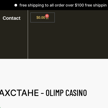
free shipping to all order over $100 free shipping
f
0
Contact
$
0.00
АНЕ – OLIMP CASINO