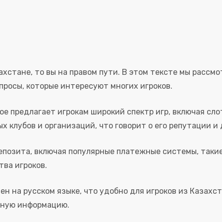
ахстане, то вы на правом пути. В этом тексте мы рассм
просы, которые интересуют многих игроков.
рое предлагает игрокам широкий спектр игр, включая сло
 клубов и организаций, что говорит о его репутации и 
епозита, включая популярные платежные системы, такие
тва игроков.
 на русском языке, что удобно для игроков из Казахста
ктную информацию.