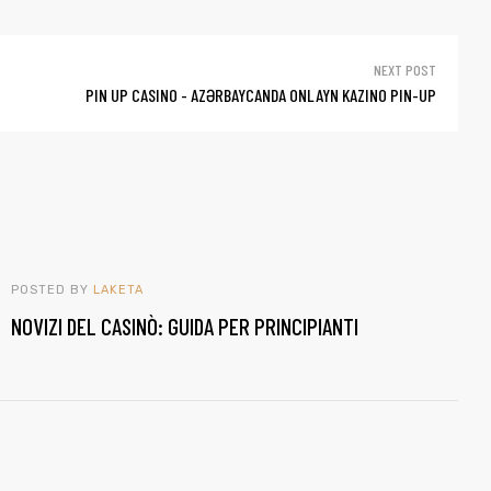
NEXT POST
PIN UP CASINO - AZƏRBAYCANDA ONLAYN KAZINO PIN-UP
POSTED BY
LAKETA
NOVIZI DEL CASINÒ: GUIDA PER PRINCIPIANTI