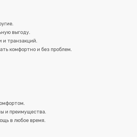
ругие.
ьную выгоду.
 и транзакций.
ать комфортно и без проблем.
комфортом.
сы и преимущества.
ощь в любое время.