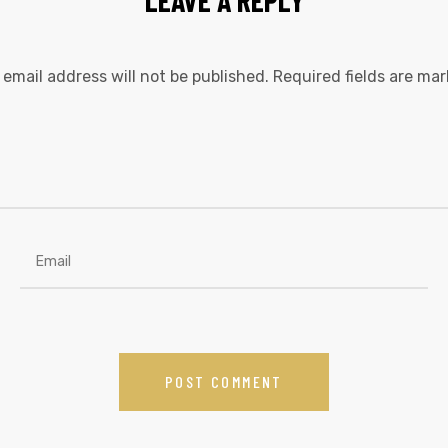
LEAVE A REPLY
 email address will not be published.
Required fields are ma