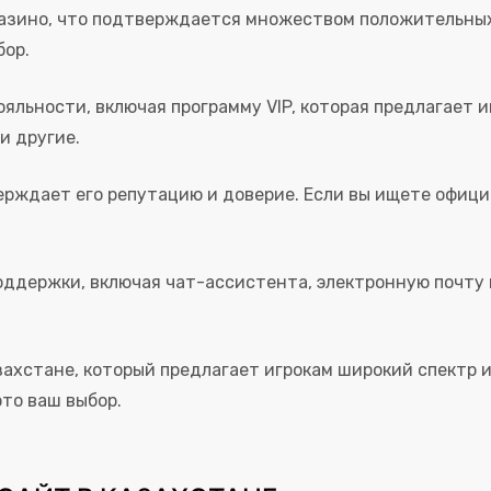
азино, что подтверждается множеством положительных
бор.
ояльности, включая программу VIP, которая предлагает 
и другие.
ждает его репутацию и доверие. Если вы ищете официал
оддержки, включая чат-ассистента, электронную почту и
захстане, который предлагает игрокам широкий спектр и
это ваш выбор.