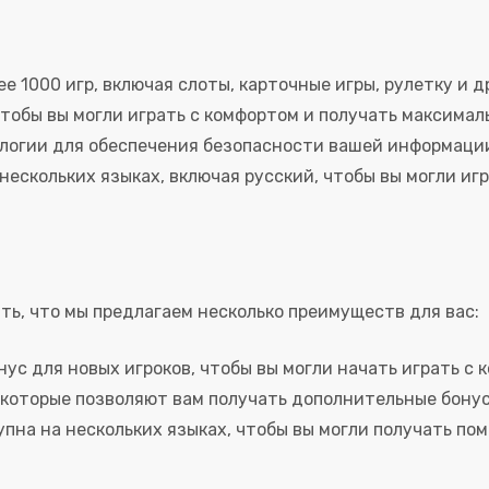
е 1000 игр, включая слоты, карточные игры, рулетку и д
чтобы вы могли играть с комфортом и получать максимал
логии для обеспечения безопасности вашей информации
ескольких языках, включая русский, чтобы вы могли игр
ать, что мы предлагаем несколько преимуществ для вас:
ус для новых игроков, чтобы вы могли начать играть с 
 которые позволяют вам получать дополнительные бону
на на нескольких языках, чтобы вы могли получать пом