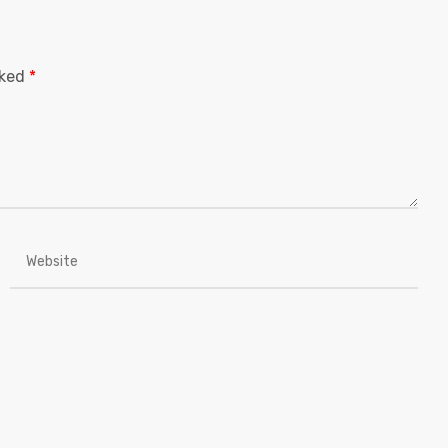
rked
*