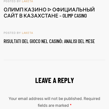
POSTED BY
LAKETA
ОЛИМП КАЗИНО ᐉ ОФИЦИАЛЬНЫЙ
САЙТ В КАЗАХСТАНЕ – OLIMP CASINO
POSTED BY
LAKETA
RISULTATI DEL GIOCO NEL CASINÒ: ANALISI DEL MESE
LEAVE A REPLY
Your email address will not be published.
Required
fields are marked
*