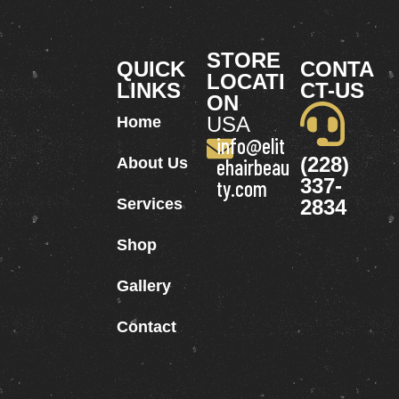
STORE
QUICK
CONTA
LOCATI
LINKS
CT-US
ON
USA
Home
info@elit
(228)
About Us
ehairbeau
337-
ty.com
Services
2834
Shop
Gallery
Contact