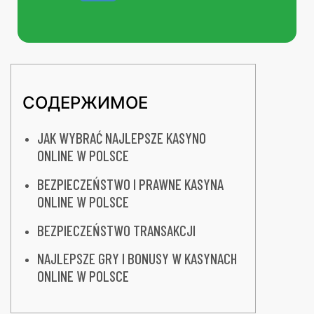
СОДЕРЖИМОЕ
JAK WYBRAĆ NAJLEPSZE KASYNO
ONLINE W POLSCE
BEZPIECZEŃSTWO I PRAWNE KASYNA
ONLINE W POLSCE
BEZPIECZEŃSTWO TRANSAKCJI
NAJLEPSZE GRY I BONUSY W KASYNACH
ONLINE W POLSCE