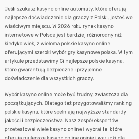
Jeśli szukasz kasyno online automaty, które oferują
najlepsze doświadczenie dla graczy z Polski, jesteś we
właściwym miejscu. W 2026 roku rynek kasyno
internetowe w Polsce jest bardziej różnorodny niż
kiedykolwiek, z wieloma
polskie kasyno online
oferującymi szeroki wybór gry kasynowe polska. W tym
artykule przedstawimy Ci najlepsze polskie kasyna,
które gwarantują bezpieczne i przyjemne
doświadczenie dla wszystkich graczy.
Wybór kasyno online może być trudny, zwłaszcza dla
początkujących. Dlatego też przygotowaliśmy ranking
polskie kasyna, które spełniają najwyższe standardy
jakości i bezpieczeństwa. Nasz zespół ekspertów
przetestował wiele kasyno online i wybrał te, które
oferują najlepsze kasyno online opinie i warunki dla