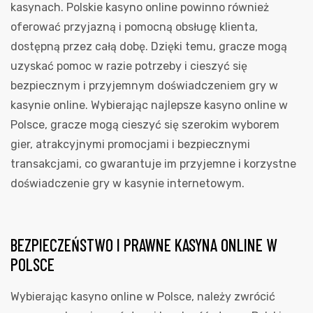
kasynach. Polskie kasyno online powinno również
oferować przyjazną i pomocną obsługę klienta,
dostępną przez całą dobę. Dzięki temu, gracze mogą
uzyskać pomoc w razie potrzeby i cieszyć się
bezpiecznym i przyjemnym doświadczeniem gry w
kasynie online. Wybierając najlepsze kasyno online w
Polsce, gracze mogą cieszyć się szerokim wyborem
gier, atrakcyjnymi promocjami i bezpiecznymi
transakcjami, co gwarantuje im przyjemne i korzystne
doświadczenie gry w kasynie internetowym.
BEZPIECZEŃSTWO I PRAWNE KASYNA ONLINE W
POLSCE
Wybierając kasyno online w Polsce, należy zwrócić