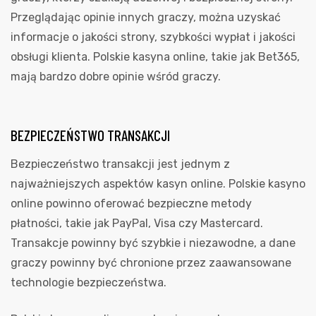
Przeglądając opinie innych graczy, można uzyskać
informacje o jakości strony, szybkości wypłat i jakości
obsługi klienta. Polskie kasyna online, takie jak Bet365,
mają bardzo dobre opinie wśród graczy.
BEZPIECZEŃSTWO TRANSAKCJI
Bezpieczeństwo transakcji jest jednym z
najważniejszych aspektów kasyn online. Polskie kasyno
online powinno oferować bezpieczne metody
płatności, takie jak PayPal, Visa czy Mastercard.
Transakcje powinny być szybkie i niezawodne, a dane
graczy powinny być chronione przez zaawansowane
technologie bezpieczeństwa.