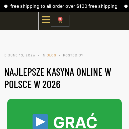
free shipping to all order over $100 free shipping
fre
0
JUNE 10, 2026
IN
BLOG
POSTED BY
NAJLEPSZE KASYNA ONLINE W
POLSCE W 2026
GRAĆ