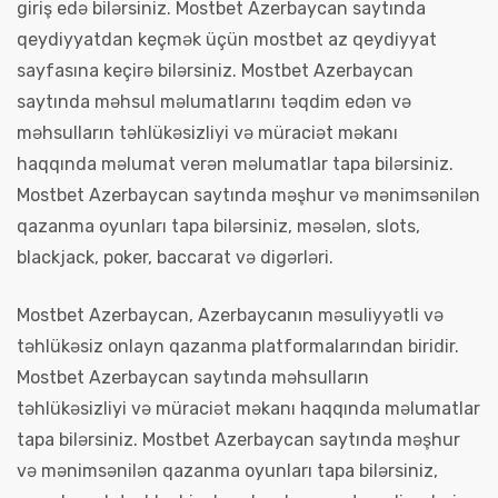
giriş edə bilərsiniz. Mostbet Azerbaycan saytında
qeydiyyatdan keçmək üçün mostbet az qeydiyyat
sayfasına keçirə bilərsiniz. Mostbet Azerbaycan
saytında məhsul məlumatlarını təqdim edən və
məhsulların təhlükəsizliyi və müraciət məkanı
haqqında məlumat verən məlumatlar tapa bilərsiniz.
Mostbet Azerbaycan saytında məşhur və mənimsənilən
qazanma oyunları tapa bilərsiniz, məsələn, slots,
blackjack, poker, baccarat və digərləri.
Mostbet Azerbaycan, Azerbaycanın məsuliyyətli və
təhlükəsiz onlayn qazanma platformalarından biridir.
Mostbet Azerbaycan saytında məhsulların
təhlükəsizliyi və müraciət məkanı haqqında məlumatlar
tapa bilərsiniz. Mostbet Azerbaycan saytında məşhur
və mənimsənilən qazanma oyunları tapa bilərsiniz,