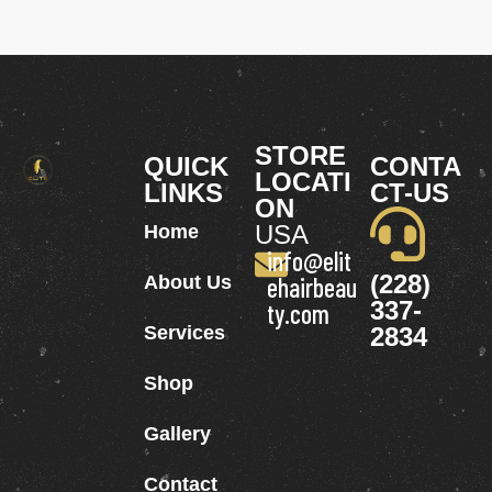
STORE
QUICK
CONTA
LOCATI
LINKS
CT-US
ON
USA
Home
info@elit
(228)
About Us
ehairbeau
337-
ty.com
Services
2834
Shop
Gallery
Contact