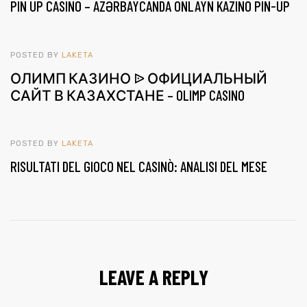
PIN UP CASINO – AZƏRBAYCANDA ONLAYN KAZINO PIN-UP
POSTED BY
LAKETA
ОЛИМП КАЗИНО ᐉ ОФИЦИАЛЬНЫЙ
САЙТ В КАЗАХСТАНЕ – OLIMP CASINO
POSTED BY
LAKETA
RISULTATI DEL GIOCO NEL CASINÒ: ANALISI DEL MESE
LEAVE A REPLY