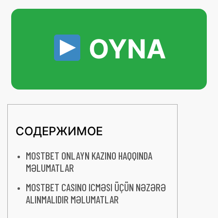
OYNA
СОДЕРЖИМОЕ
MOSTBET ONLAYN KAZINO HAQQINDA
MƏLUMATLAR
MOSTBET CASINO ICMƏSI ÜÇÜN NƏZƏRƏ
ALINMALIDIR MƏLUMATLAR