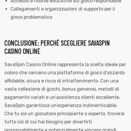
Accesso a risorse educative sul gioco responsabile
Collegamenti a organizzazioni di supporto per il
gioco problematico
CONCLUSIONE: PERCHÉ SCEGLIERE SAVASPIN
CASINO ONLINE
SavaSpin Casino Online rappresenta la scelta ideale per
coloro che cercano una piattaforma di gioco d’azzardo
affidabile, sicura e ricca di intrattenimento. Con una
vasta collezione di giochi, bonus generosi, metodi di
pagamento variati e un’assistenza clienti eccellente,
SavaSpin garantisce un’esperienza indimenticabile.
Che tu sia un giocatore principiante o esperto, troverai
tutto ciò di cui hai bisogno per divertirti
responsabilmente e potenzialmente vincere grandi