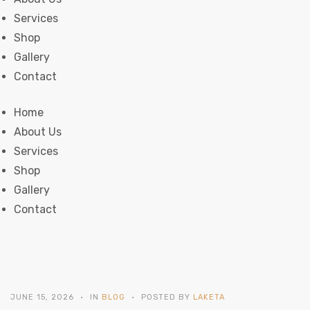
Services
Shop
Gallery
Contact
Home
About Us
Services
Shop
Gallery
Contact
JUNE 15, 2026
IN
BLOG
POSTED BY
LAKETA