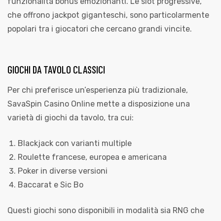
funzionalità bonus emozionanti. Le slot progressive,
che offrono jackpot giganteschi, sono particolarmente
popolari tra i giocatori che cercano grandi vincite.
GIOCHI DA TAVOLO CLASSICI
Per chi preferisce un’esperienza più tradizionale,
SavaSpin Casino Online mette a disposizione una
varietà di giochi da tavolo, tra cui:
Blackjack con varianti multiple
Roulette francese, europea e americana
Poker in diverse versioni
Baccarat e Sic Bo
Questi giochi sono disponibili in modalità sia RNG che