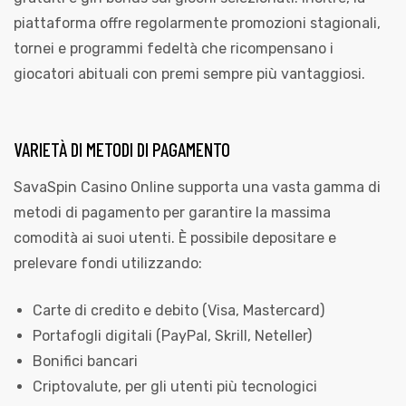
piattaforma offre regolarmente promozioni stagionali,
tornei e programmi fedeltà che ricompensano i
giocatori abituali con premi sempre più vantaggiosi.
VARIETÀ DI METODI DI PAGAMENTO
SavaSpin Casino Online supporta una vasta gamma di
metodi di pagamento per garantire la massima
comodità ai suoi utenti. È possibile depositare e
prelevare fondi utilizzando:
Carte di credito e debito (Visa, Mastercard)
Portafogli digitali (PayPal, Skrill, Neteller)
Bonifici bancari
Criptovalute, per gli utenti più tecnologici