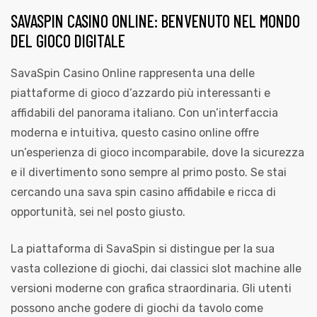
SAVASPIN CASINO ONLINE: BENVENUTO NEL MONDO
DEL GIOCO DIGITALE
SavaSpin Casino Online rappresenta una delle
piattaforme di gioco d’azzardo più interessanti e
affidabili del panorama italiano. Con un’interfaccia
moderna e intuitiva, questo casino online offre
un’esperienza di gioco incomparabile, dove la sicurezza
e il divertimento sono sempre al primo posto. Se stai
cercando una
sava spin casino
affidabile e ricca di
opportunità, sei nel posto giusto.
La piattaforma di SavaSpin si distingue per la sua
vasta collezione di giochi, dai classici slot machine alle
versioni moderne con grafica straordinaria. Gli utenti
possono anche godere di giochi da tavolo come