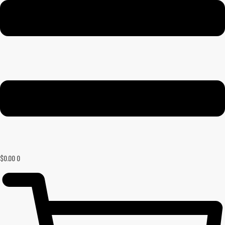
$
0.00
0